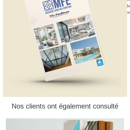
b
v
Nos clients ont également consulté