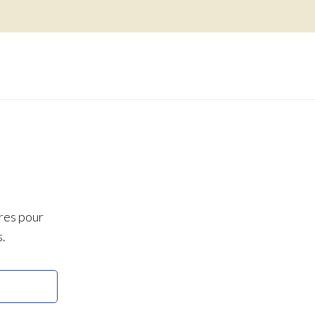
res pour
s.