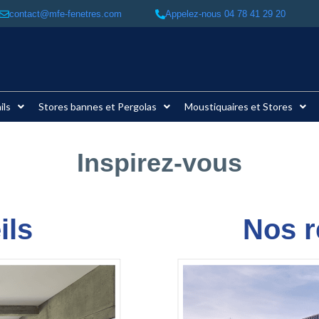
contact@mfe-fenetres.com
Appelez-nous 04 78 41 29 20​
ils
Stores bannes et Pergolas
Moustiquaires et Stores
Inspirez-vous
ils
Nos r