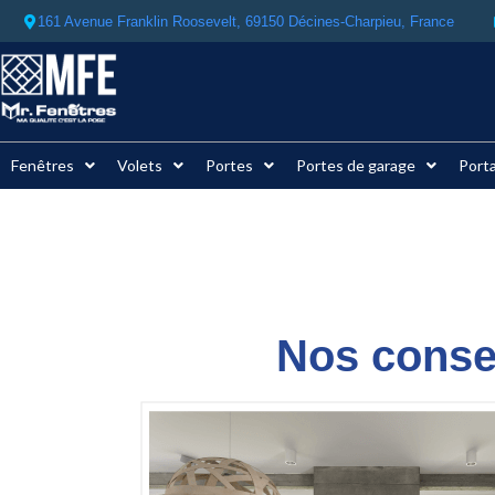
161 Avenue Franklin Roosevelt, 69150 Décines-Charpieu, France ​
Fenêtres
Volets
Portes
Portes de garage
Porta
Nos conse