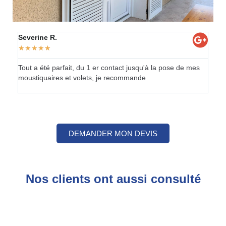
Severine R.
Jean
★
★
★
★
★
★
★
Tout a été parfait, du 1 er contact jusqu'à la pose de mes
Merci
moustiquaires et volets, je recommande
Nous 
reco
DEMANDER MON DEVIS
Nos clients ont aussi consulté