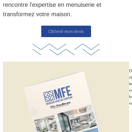
rencontre l’expertise en menuiserie et
transformez votre maison.
Obtenir mon devis
D
r
l
n
b
v