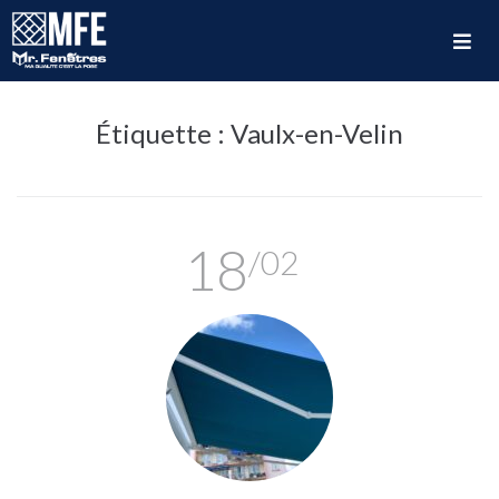
Étiquette :
Vaulx-en-Velin
18
/02